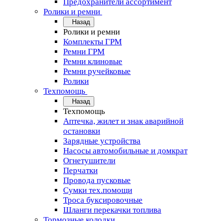
Предохранители ассортимент
Ролики и ремни
Назад
Ролики и ремни
Комплекты ГРМ
Ремни ГРМ
Ремни клиновые
Ремни ручейковые
Ролики
Техпомощь
Назад
Техпомощь
Аптечка, жилет и знак аварийной
остановки
Зарядные устройства
Насосы автомобильные и домкрат
Огнетушители
Перчатки
Провода пусковые
Сумки тех.помощи
Троса буксировочные
Шланги перекачки топлива
Тормозные колодки