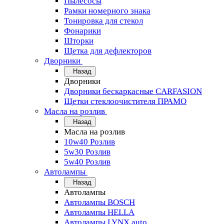
Пылесосы
Рамки номерного знака
Тонировка для стекол
Фонарики
Шторки
Щетка для дефлекторов
Дворники
Назад
Дворники
Дворники бескаркасные CARFASION
Щетки стеклоочистителя ПРАМО
Масла на розлив
Назад
Масла на розлив
10w40 Розлив
5w30 Розлив
5w40 Розлив
Автолампы
Назад
Автолампы
Автолампы BOSCH
Автолампы HELLA
Автолампы LYNX auto