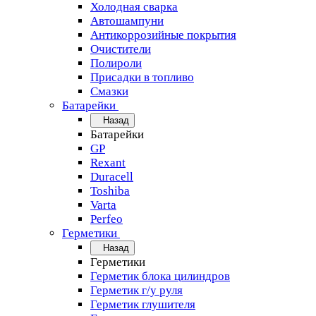
Холодная сварка
Автошампуни
Антикоррозийные покрытия
Очистители
Полироли
Присадки в топливо
Смазки
Батарейки
Назад
Батарейки
GP
Rexant
Duracell
Toshiba
Varta
Perfeo
Герметики
Назад
Герметики
Герметик блока цилиндров
Герметик г/у руля
Герметик глушителя