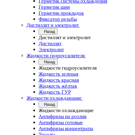
Герметик системы охлаждения
Герметик шин
Герметик прокладок
Фиксатор резьбы
Дистиллят и электролит
Назад
Дистиллят и электролит
Дистиллят
Электролит
Жидкости гидроусилителя
Назад
Жидкости гидроусилителя
Жидкость зеленая
Жидкость красная
Жидкость жёлтая
Жидкость ГУР
Жидкости охлаждающие
Назад
Жидкости охлаждающие
Антифризы на розлив
Антифризы готовые
Антифризы концентраты
Тосолы