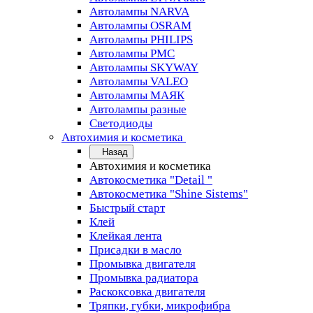
Автолампы NARVA
Автолампы OSRAM
Автолампы PHILIPS
Автолампы PMC
Автолампы SKYWAY
Автолампы VALEO
Автолампы МАЯК
Автолампы разные
Светодиоды
Автохимия и косметика
Назад
Автохимия и косметика
Автокосметика "Detail "
Автокосметика "Shine Sistems"
Быстрый старт
Клей
Клейкая лента
Присадки в масло
Промывка двигателя
Промывка радиатора
Раскоксовка двигателя
Тряпки, губки, микрофибра