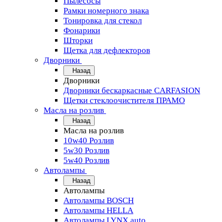
Пылесосы
Рамки номерного знака
Тонировка для стекол
Фонарики
Шторки
Щетка для дефлекторов
Дворники
Назад
Дворники
Дворники бескаркасные CARFASION
Щетки стеклоочистителя ПРАМО
Масла на розлив
Назад
Масла на розлив
10w40 Розлив
5w30 Розлив
5w40 Розлив
Автолампы
Назад
Автолампы
Автолампы BOSCH
Автолампы HELLA
Автолампы LYNX auto