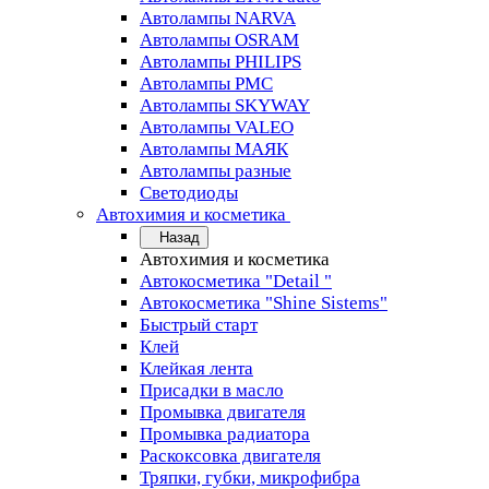
Автолампы NARVA
Автолампы OSRAM
Автолампы PHILIPS
Автолампы PMC
Автолампы SKYWAY
Автолампы VALEO
Автолампы МАЯК
Автолампы разные
Светодиоды
Автохимия и косметика
Назад
Автохимия и косметика
Автокосметика "Detail "
Автокосметика "Shine Sistems"
Быстрый старт
Клей
Клейкая лента
Присадки в масло
Промывка двигателя
Промывка радиатора
Раскоксовка двигателя
Тряпки, губки, микрофибра