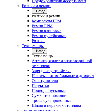
Предохранители ассортимент
Ролики и ремни
Назад
Ролики и ремни
Комплекты ГРМ
Ремни ГРМ
Ремни клиновые
Ремни ручейковые
Ролики
Техпомощь
Назад
Техпомощь
Аптечка, жилет и знак аварийной
остановки
Зарядные устройства
Насосы автомобильные и домкрат
Огнетушители
Перчатки
Провода пусковые
Сумки тех.помощи
Троса буксировочные
Шланги перекачки топлива
Тормозные колодки