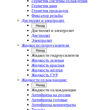
Герметик системы охлаждения
Герметик шин
Герметик прокладок
Фиксатор резьбы
Дистиллят и электролит
Назад
Дистиллят и электролит
Дистиллят
Электролит
Жидкости гидроусилителя
Назад
Жидкости гидроусилителя
Жидкость зеленая
Жидкость красная
Жидкость жёлтая
Жидкость ГУР
Жидкости охлаждающие
Назад
Жидкости охлаждающие
Антифризы на розлив
Антифризы готовые
Антифризы концентраты
Тосолы