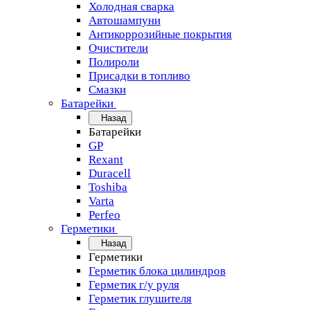
Холодная сварка
Автошампуни
Антикоррозийные покрытия
Очистители
Полироли
Присадки в топливо
Смазки
Батарейки
Назад
Батарейки
GP
Rexant
Duracell
Toshiba
Varta
Perfeo
Герметики
Назад
Герметики
Герметик блока цилиндров
Герметик г/у руля
Герметик глушителя