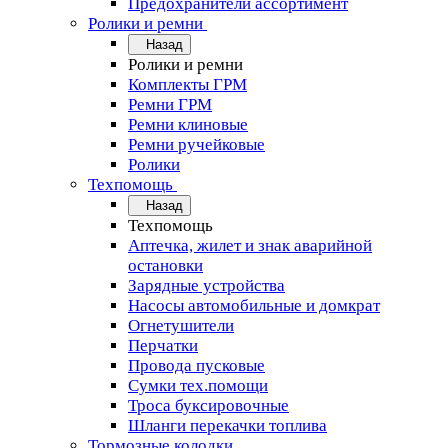
Предохранители ассортимент
Ролики и ремни
Назад
Ролики и ремни
Комплекты ГРМ
Ремни ГРМ
Ремни клиновые
Ремни ручейковые
Ролики
Техпомощь
Назад
Техпомощь
Аптечка, жилет и знак аварийной
остановки
Зарядные устройства
Насосы автомобильные и домкрат
Огнетушители
Перчатки
Провода пусковые
Сумки тех.помощи
Троса буксировочные
Шланги перекачки топлива
Тормозные колодки