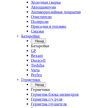
Холодная сварка
Автошампуни
Антикоррозийные покрытия
Очистители
Полироли
Присадки в топливо
Смазки
Батарейки
Назад
Батарейки
GP
Rexant
Duracell
Toshiba
Varta
Perfeo
Герметики
Назад
Герметики
Герметик блока цилиндров
Герметик г/у руля
Герметик глушителя