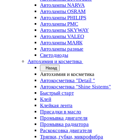
Автолампы NARVA
Автолампы OSRAM
Автолампы PHILIPS
Автолампы PMC
Автолампы SKYWAY
Автолампы VALEO
Автолампы МАЯК
Автолампы разные
Светодиоды
Автохимия и косметика
Назад
Автохимия и косметика
Автокосметика "Detail "
Автокосметика "Shine Sistems"
Быстрый старт
Клей
Клейкая лента
Присадки в масло
Промывка двигателя
Промывка радиатора
Раскоксовка двигателя
Тряпки, губки, микрофибра