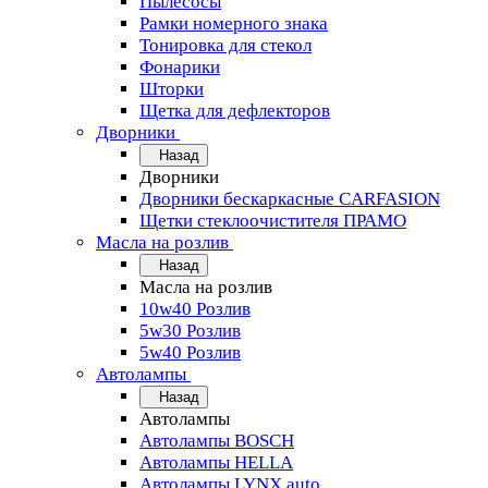
Пылесосы
Рамки номерного знака
Тонировка для стекол
Фонарики
Шторки
Щетка для дефлекторов
Дворники
Назад
Дворники
Дворники бескаркасные CARFASION
Щетки стеклоочистителя ПРАМО
Масла на розлив
Назад
Масла на розлив
10w40 Розлив
5w30 Розлив
5w40 Розлив
Автолампы
Назад
Автолампы
Автолампы BOSCH
Автолампы HELLA
Автолампы LYNX auto