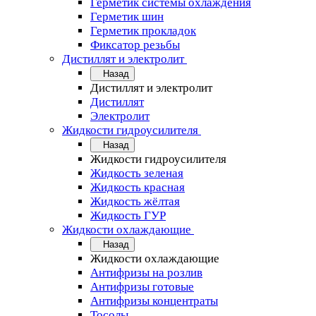
Герметик системы охлаждения
Герметик шин
Герметик прокладок
Фиксатор резьбы
Дистиллят и электролит
Назад
Дистиллят и электролит
Дистиллят
Электролит
Жидкости гидроусилителя
Назад
Жидкости гидроусилителя
Жидкость зеленая
Жидкость красная
Жидкость жёлтая
Жидкость ГУР
Жидкости охлаждающие
Назад
Жидкости охлаждающие
Антифризы на розлив
Антифризы готовые
Антифризы концентраты
Тосолы