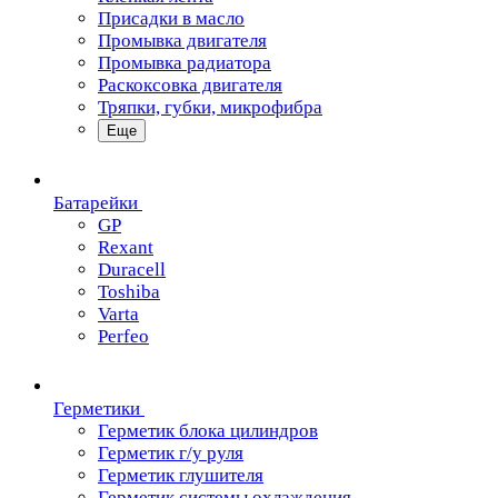
Присадки в масло
Промывка двигателя
Промывка радиатора
Раскоксовка двигателя
Тряпки, губки, микрофибра
Еще
Батарейки
GP
Rexant
Duracell
Toshiba
Varta
Perfeo
Герметики
Герметик блока цилиндров
Герметик г/у руля
Герметик глушителя
Герметик системы охлаждения