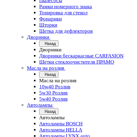
Пылесосы
Рамки номерного знака
Тонировка для стекол
Фонарики
Шторки
Щетка для дефлекторов
Дворники
Назад
Дворники
Дворники бескаркасные CARFASION
Щетки стеклоочистителя ПРАМО
Масла на розлив
Назад
Масла на розлив
10w40 Розлив
5w30 Розлив
5w40 Розлив
Автолампы
Назад
Автолампы
Автолампы BOSCH
Автолампы HELLA
Автолампы LYNX auto