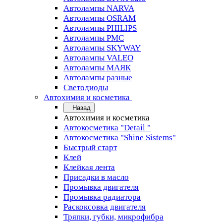
Автолампы NARVA
Автолампы OSRAM
Автолампы PHILIPS
Автолампы PMC
Автолампы SKYWAY
Автолампы VALEO
Автолампы МАЯК
Автолампы разные
Светодиоды
Автохимия и косметика
Назад
Автохимия и косметика
Автокосметика "Detail "
Автокосметика "Shine Sistems"
Быстрый старт
Клей
Клейкая лента
Присадки в масло
Промывка двигателя
Промывка радиатора
Раскоксовка двигателя
Тряпки, губки, микрофибра