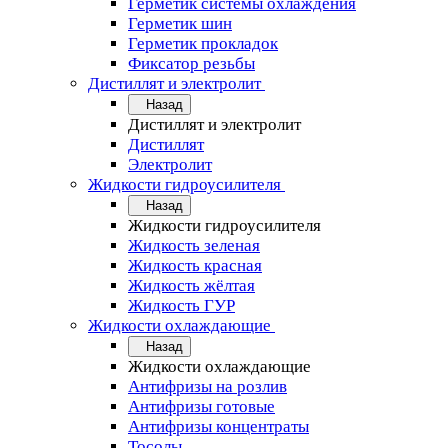
Герметик системы охлаждения
Герметик шин
Герметик прокладок
Фиксатор резьбы
Дистиллят и электролит
Назад
Дистиллят и электролит
Дистиллят
Электролит
Жидкости гидроусилителя
Назад
Жидкости гидроусилителя
Жидкость зеленая
Жидкость красная
Жидкость жёлтая
Жидкость ГУР
Жидкости охлаждающие
Назад
Жидкости охлаждающие
Антифризы на розлив
Антифризы готовые
Антифризы концентраты
Тосолы