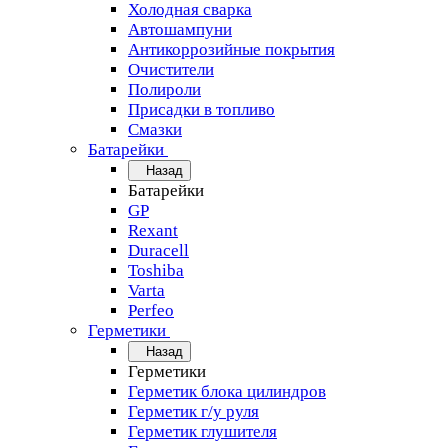
Холодная сварка
Автошампуни
Антикоррозийные покрытия
Очистители
Полироли
Присадки в топливо
Смазки
Батарейки
Назад
Батарейки
GP
Rexant
Duracell
Toshiba
Varta
Perfeo
Герметики
Назад
Герметики
Герметик блока цилиндров
Герметик г/у руля
Герметик глушителя