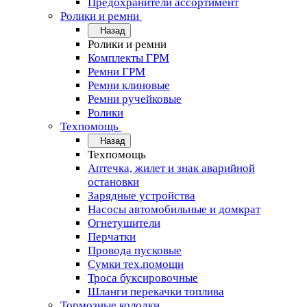
Предохранители ассортимент
Ролики и ремни
Назад
Ролики и ремни
Комплекты ГРМ
Ремни ГРМ
Ремни клиновые
Ремни ручейковые
Ролики
Техпомощь
Назад
Техпомощь
Аптечка, жилет и знак аварийной
остановки
Зарядные устройства
Насосы автомобильные и домкрат
Огнетушители
Перчатки
Провода пусковые
Сумки тех.помощи
Троса буксировочные
Шланги перекачки топлива
Тормозные колодки