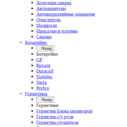
Холодная сварка
Автошампуни
Антикоррозийные покрытия
Очистители
Полироли
Присадки в топливо
Смазки
Батарейки
Назад
Батарейки
GP
Rexant
Duracell
Toshiba
Varta
Perfeo
Герметики
Назад
Герметики
Герметик блока цилиндров
Герметик г/у руля
Герметик глушителя