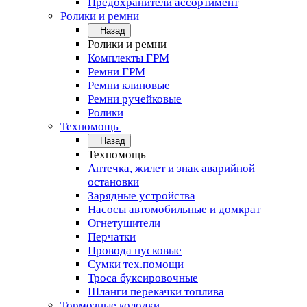
Предохранители ассортимент
Ролики и ремни
Назад
Ролики и ремни
Комплекты ГРМ
Ремни ГРМ
Ремни клиновые
Ремни ручейковые
Ролики
Техпомощь
Назад
Техпомощь
Аптечка, жилет и знак аварийной
остановки
Зарядные устройства
Насосы автомобильные и домкрат
Огнетушители
Перчатки
Провода пусковые
Сумки тех.помощи
Троса буксировочные
Шланги перекачки топлива
Тормозные колодки