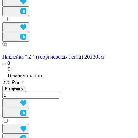
Наклейка " Z " (георгиевская лента) 20х30см
0
0
В наличии: 3
шт
225 ₽/
шт
В корзину