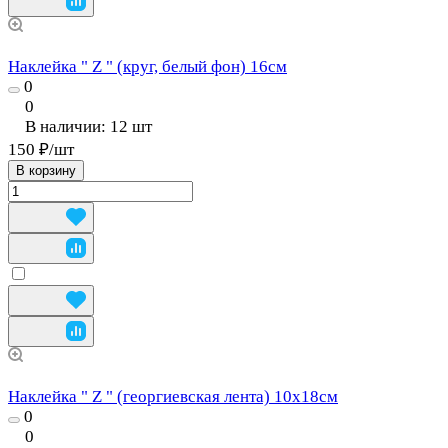
Наклейка " Z " (круг, белый фон) 16см
0
0
В наличии: 12
шт
150 ₽/
шт
В корзину
Наклейка " Z " (георгиевская лента) 10х18см
0
0