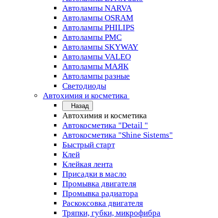
Автолампы NARVA
Автолампы OSRAM
Автолампы PHILIPS
Автолампы PMC
Автолампы SKYWAY
Автолампы VALEO
Автолампы МАЯК
Автолампы разные
Светодиоды
Автохимия и косметика
Назад
Автохимия и косметика
Автокосметика "Detail "
Автокосметика "Shine Sistems"
Быстрый старт
Клей
Клейкая лента
Присадки в масло
Промывка двигателя
Промывка радиатора
Раскоксовка двигателя
Тряпки, губки, микрофибра