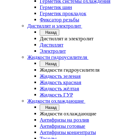
Герметик системы охлаждения
Герметик шин
Герметик прокладок
Фиксатор резьбы
Дистиллят и электролит
Назад
Дистиллят и электролит
Дистиллят
Электролит
Жидкости гидроусилителя
Назад
Жидкости гидроусилителя
Жидкость зеленая
Жидкость красная
Жидкость жёлтая
Жидкость ГУР
Жидкости охлаждающие
Назад
Жидкости охлаждающие
Антифризы на розлив
Антифризы готовые
Антифризы концентраты
Тосолы