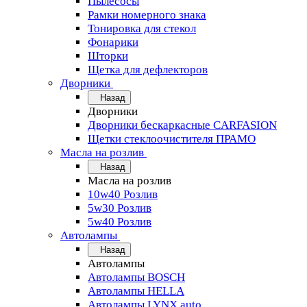
Пылесосы
Рамки номерного знака
Тонировка для стекол
Фонарики
Шторки
Щетка для дефлекторов
Дворники
Назад
Дворники
Дворники бескаркасные CARFASION
Щетки стеклоочистителя ПРАМО
Масла на розлив
Назад
Масла на розлив
10w40 Розлив
5w30 Розлив
5w40 Розлив
Автолампы
Назад
Автолампы
Автолампы BOSCH
Автолампы HELLA
Автолампы LYNX auto