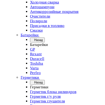
Холодная сварка
Автошампуни
Антикоррозийные покрытия
Очистители
Полироли
Присадки в топливо
Смазки
Батарейки
Назад
Батарейки
GP
Rexant
Duracell
Toshiba
Varta
Perfeo
Герметики
Назад
Герметики
Герметик блока цилиндров
Герметик г/у руля
Герметик глушителя