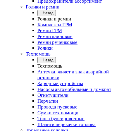
Предохранители ассортимент
Ролики и ремни
Назад
Ролики и ремни
Комплекты ГРМ
Ремни ГРМ
Ремни клиновые
Ремни ручейковые
Ролики
Техпомощь
Назад
Техпомощь
Аптечка, жилет и знак аварийной
остановки
Зарядные устройства
Насосы автомобильные и домкрат
Огнетушители
Перчатки
Провода пусковые
Сумки тех.помощи
Троса буксировочные
Шланги перекачки топлива
Тормозные колодки