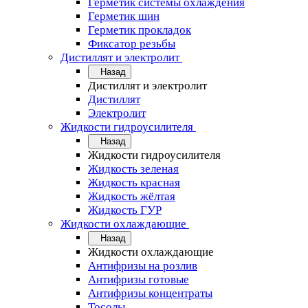
Герметик системы охлаждения
Герметик шин
Герметик прокладок
Фиксатор резьбы
Дистиллят и электролит
Назад
Дистиллят и электролит
Дистиллят
Электролит
Жидкости гидроусилителя
Назад
Жидкости гидроусилителя
Жидкость зеленая
Жидкость красная
Жидкость жёлтая
Жидкость ГУР
Жидкости охлаждающие
Назад
Жидкости охлаждающие
Антифризы на розлив
Антифризы готовые
Антифризы концентраты
Тосолы