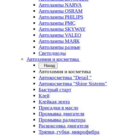
Автолампы NARVA
Автолампы OSRAM
Автолампы PHILIPS
Автолампы PMC
Автолампы SKYWAY
Автолампы VALEO
Автолампы МАЯК
Автолампы разные
Светодиоды
Автохимия и косметика
Назад
Автохимия и косметика
Автокосметика "Detail "
Автокосметика "Shine Sistems"
Быстрый старт
Клей
Клейкая лента
Присадки в масло
Промывка двигателя
Промывка радиатора
Раскоксовка двигателя
Тряпки, губки, микрофибра