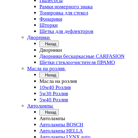
Пылесосы
Рамки номерного знака
Тонировка для стекол
Фонарики
Шторки
Щетка для дефлекторов
Дворники
Назад
Дворники
Дворники бескаркасные CARFASION
Щетки стеклоочистителя ПРАМО
Масла на розлив
Назад
Масла на розлив
10w40 Розлив
5w30 Розлив
5w40 Розлив
Автолампы
Назад
Автолампы
Автолампы BOSCH
Автолампы HELLA
Автолампы LYNX auto