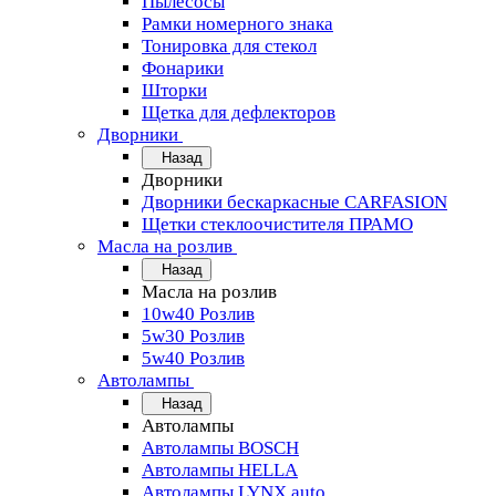
Пылесосы
Рамки номерного знака
Тонировка для стекол
Фонарики
Шторки
Щетка для дефлекторов
Дворники
Назад
Дворники
Дворники бескаркасные CARFASION
Щетки стеклоочистителя ПРАМО
Масла на розлив
Назад
Масла на розлив
10w40 Розлив
5w30 Розлив
5w40 Розлив
Автолампы
Назад
Автолампы
Автолампы BOSCH
Автолампы HELLA
Автолампы LYNX auto