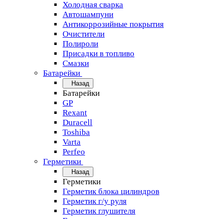
Холодная сварка
Автошампуни
Антикоррозийные покрытия
Очистители
Полироли
Присадки в топливо
Смазки
Батарейки
Назад
Батарейки
GP
Rexant
Duracell
Toshiba
Varta
Perfeo
Герметики
Назад
Герметики
Герметик блока цилиндров
Герметик г/у руля
Герметик глушителя