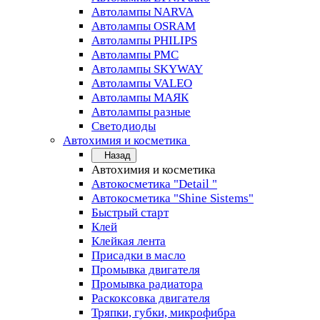
Автолампы NARVA
Автолампы OSRAM
Автолампы PHILIPS
Автолампы PMC
Автолампы SKYWAY
Автолампы VALEO
Автолампы МАЯК
Автолампы разные
Светодиоды
Автохимия и косметика
Назад
Автохимия и косметика
Автокосметика "Detail "
Автокосметика "Shine Sistems"
Быстрый старт
Клей
Клейкая лента
Присадки в масло
Промывка двигателя
Промывка радиатора
Раскоксовка двигателя
Тряпки, губки, микрофибра