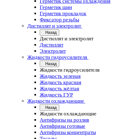
Герметик системы охлаждения
Герметик шин
Герметик прокладок
Фиксатор резьбы
Дистиллят и электролит
Назад
Дистиллят и электролит
Дистиллят
Электролит
Жидкости гидроусилителя
Назад
Жидкости гидроусилителя
Жидкость зеленая
Жидкость красная
Жидкость жёлтая
Жидкость ГУР
Жидкости охлаждающие
Назад
Жидкости охлаждающие
Антифризы на розлив
Антифризы готовые
Антифризы концентраты
Тосолы