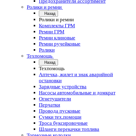
Предохранители ассортимент
Ролики и ремни
Назад
Ролики и ремни
Комплекты ГРМ
Ремни ГРМ
Ремни клиновые
Ремни ручейковые
Ролики
Техпомощь
Назад
Техпомощь
Аптечка, жилет и знак аварийной
остановки
Зарядные устройства
Насосы автомобильные и домкрат
Огнетушители
Перчатки
Провода пусковые
Сумки тех.помощи
Троса буксировочные
Шланги перекачки топлива
Тормозные колодки