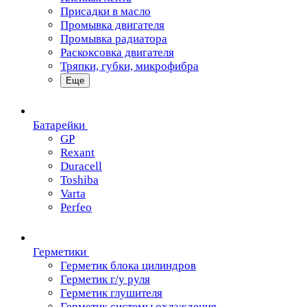
Присадки в масло
Промывка двигателя
Промывка радиатора
Раскоксовка двигателя
Тряпки, губки, микрофибра
Еще
Батарейки
GP
Rexant
Duracell
Toshiba
Varta
Perfeo
Герметики
Герметик блока цилиндров
Герметик г/у руля
Герметик глушителя
Герметик системы охлаждения