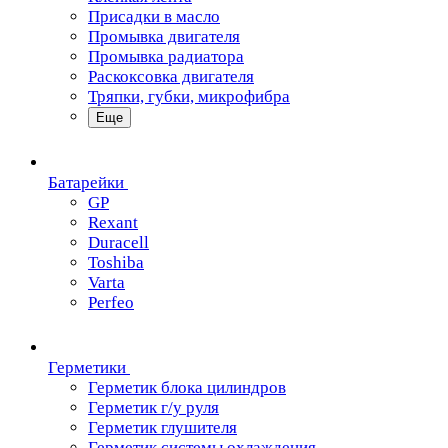
Присадки в масло
Промывка двигателя
Промывка радиатора
Раскоксовка двигателя
Тряпки, губки, микрофибра
Еще
Батарейки
GP
Rexant
Duracell
Toshiba
Varta
Perfeo
Герметики
Герметик блока цилиндров
Герметик г/у руля
Герметик глушителя
Герметик системы охлаждения