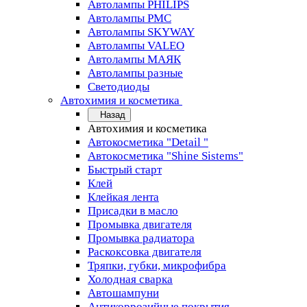
Автолампы PHILIPS
Автолампы PMC
Автолампы SKYWAY
Автолампы VALEO
Автолампы МАЯК
Автолампы разные
Светодиоды
Автохимия и косметика
Назад
Автохимия и косметика
Автокосметика "Detail "
Автокосметика "Shine Sistems"
Быстрый старт
Клей
Клейкая лента
Присадки в масло
Промывка двигателя
Промывка радиатора
Раскоксовка двигателя
Тряпки, губки, микрофибра
Холодная сварка
Автошампуни
Антикоррозийные покрытия