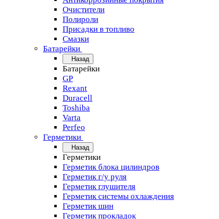
Очистители
Полироли
Присадки в топливо
Смазки
Батарейки
Назад
Батарейки
GP
Rexant
Duracell
Toshiba
Varta
Perfeo
Герметики
Назад
Герметики
Герметик блока цилиндров
Герметик г/у руля
Герметик глушителя
Герметик системы охлаждения
Герметик шин
Герметик прокладок