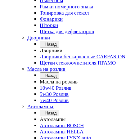
Пылесосы
Рамки номерного знака
Тонировка для стекол
Фонарики
Шторки
Щетка для дефлекторов
Дворники
Назад
Дворники
Дворники бескаркасные CARFASION
Щетки стеклоочистителя ПРАМО
Масла на розлив
Назад
Масла на розлив
10w40 Розлив
5w30 Розлив
5w40 Розлив
Автолампы
Назад
Автолампы
Автолампы BOSCH
Автолампы HELLA
Автолампы LYNX auto