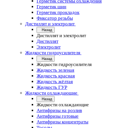
Герметик системы охлаждения
Герметик шин
Герметик прокладок
Фиксатор резьбы
Дистиллят и электролит
Назад
Дистиллят и электролит
Дистиллят
Электролит
Жидкости гидроусилителя
Назад
Жидкости гидроусилителя
Жидкость зеленая
Жидкость красная
Жидкость жёлтая
Жидкость ГУР
Жидкости охлаждающие
Назад
Жидкости охлаждающие
Антифризы на розлив
Антифризы готовые
Антифризы концентраты
Тосолы