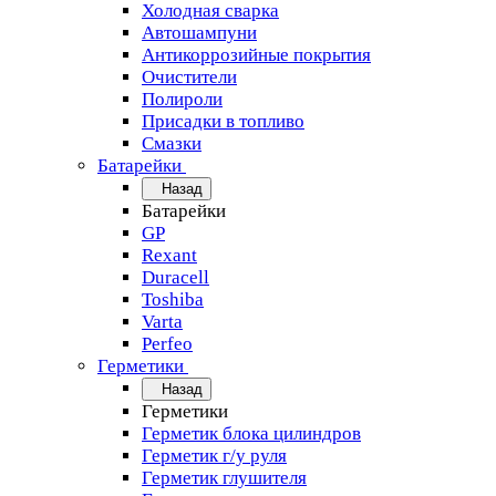
Холодная сварка
Автошампуни
Антикоррозийные покрытия
Очистители
Полироли
Присадки в топливо
Смазки
Батарейки
Назад
Батарейки
GP
Rexant
Duracell
Toshiba
Varta
Perfeo
Герметики
Назад
Герметики
Герметик блока цилиндров
Герметик г/у руля
Герметик глушителя