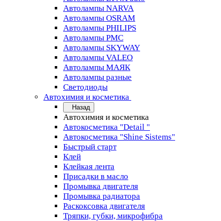
Автолампы NARVA
Автолампы OSRAM
Автолампы PHILIPS
Автолампы PMC
Автолампы SKYWAY
Автолампы VALEO
Автолампы МАЯК
Автолампы разные
Светодиоды
Автохимия и косметика
Назад
Автохимия и косметика
Автокосметика "Detail "
Автокосметика "Shine Sistems"
Быстрый старт
Клей
Клейкая лента
Присадки в масло
Промывка двигателя
Промывка радиатора
Раскоксовка двигателя
Тряпки, губки, микрофибра