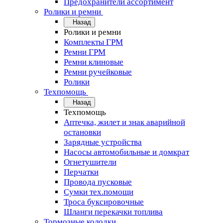
Предохранители ассортимент
Ролики и ремни
Назад
Ролики и ремни
Комплекты ГРМ
Ремни ГРМ
Ремни клиновые
Ремни ручейковые
Ролики
Техпомощь
Назад
Техпомощь
Аптечка, жилет и знак аварийной
остановки
Зарядные устройства
Насосы автомобильные и домкрат
Огнетушители
Перчатки
Провода пусковые
Сумки тех.помощи
Троса буксировочные
Шланги перекачки топлива
Тормозные колодки