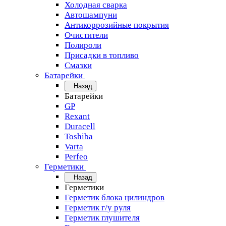
Холодная сварка
Автошампуни
Антикоррозийные покрытия
Очистители
Полироли
Присадки в топливо
Смазки
Батарейки
Назад
Батарейки
GP
Rexant
Duracell
Toshiba
Varta
Perfeo
Герметики
Назад
Герметики
Герметик блока цилиндров
Герметик г/у руля
Герметик глушителя