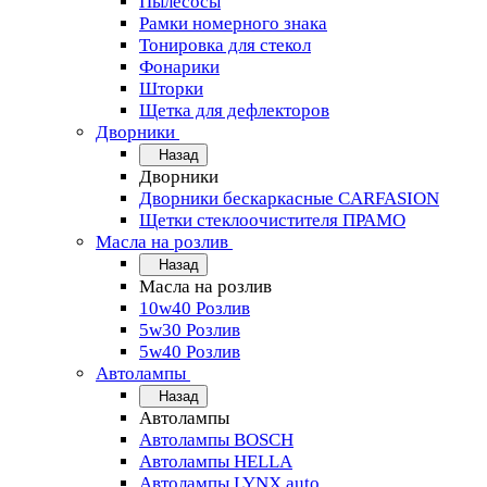
Пылесосы
Рамки номерного знака
Тонировка для стекол
Фонарики
Шторки
Щетка для дефлекторов
Дворники
Назад
Дворники
Дворники бескаркасные CARFASION
Щетки стеклоочистителя ПРАМО
Масла на розлив
Назад
Масла на розлив
10w40 Розлив
5w30 Розлив
5w40 Розлив
Автолампы
Назад
Автолампы
Автолампы BOSCH
Автолампы HELLA
Автолампы LYNX auto