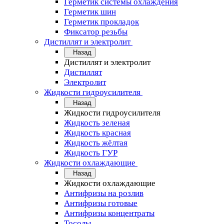
Герметик системы охлаждения
Герметик шин
Герметик прокладок
Фиксатор резьбы
Дистиллят и электролит
Назад
Дистиллят и электролит
Дистиллят
Электролит
Жидкости гидроусилителя
Назад
Жидкости гидроусилителя
Жидкость зеленая
Жидкость красная
Жидкость жёлтая
Жидкость ГУР
Жидкости охлаждающие
Назад
Жидкости охлаждающие
Антифризы на розлив
Антифризы готовые
Антифризы концентраты
Тосолы