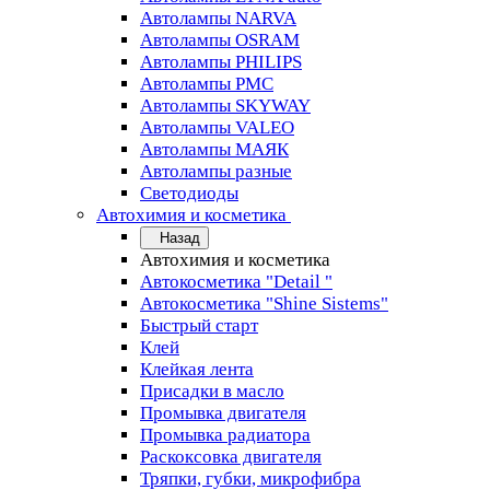
Автолампы NARVA
Автолампы OSRAM
Автолампы PHILIPS
Автолампы PMC
Автолампы SKYWAY
Автолампы VALEO
Автолампы МАЯК
Автолампы разные
Светодиоды
Автохимия и косметика
Назад
Автохимия и косметика
Автокосметика "Detail "
Автокосметика "Shine Sistems"
Быстрый старт
Клей
Клейкая лента
Присадки в масло
Промывка двигателя
Промывка радиатора
Раскоксовка двигателя
Тряпки, губки, микрофибра