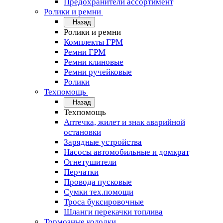
Предохранители ассортимент
Ролики и ремни
Назад
Ролики и ремни
Комплекты ГРМ
Ремни ГРМ
Ремни клиновые
Ремни ручейковые
Ролики
Техпомощь
Назад
Техпомощь
Аптечка, жилет и знак аварийной
остановки
Зарядные устройства
Насосы автомобильные и домкрат
Огнетушители
Перчатки
Провода пусковые
Сумки тех.помощи
Троса буксировочные
Шланги перекачки топлива
Тормозные колодки