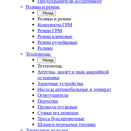
Предохранители ассортимент
Ролики и ремни
Назад
Ролики и ремни
Комплекты ГРМ
Ремни ГРМ
Ремни клиновые
Ремни ручейковые
Ролики
Техпомощь
Назад
Техпомощь
Аптечка, жилет и знак аварийной
остановки
Зарядные устройства
Насосы автомобильные и домкрат
Огнетушители
Перчатки
Провода пусковые
Сумки тех.помощи
Троса буксировочные
Шланги перекачки топлива
Тормозные колодки