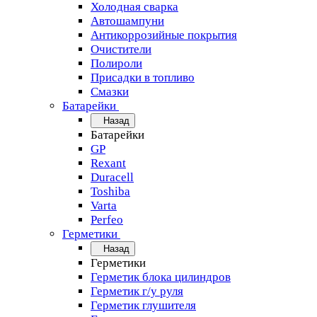
Холодная сварка
Автошампуни
Антикоррозийные покрытия
Очистители
Полироли
Присадки в топливо
Смазки
Батарейки
Назад
Батарейки
GP
Rexant
Duracell
Toshiba
Varta
Perfeo
Герметики
Назад
Герметики
Герметик блока цилиндров
Герметик г/у руля
Герметик глушителя