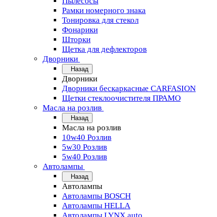
Пылесосы
Рамки номерного знака
Тонировка для стекол
Фонарики
Шторки
Щетка для дефлекторов
Дворники
Назад
Дворники
Дворники бескаркасные CARFASION
Щетки стеклоочистителя ПРАМО
Масла на розлив
Назад
Масла на розлив
10w40 Розлив
5w30 Розлив
5w40 Розлив
Автолампы
Назад
Автолампы
Автолампы BOSCH
Автолампы HELLA
Автолампы LYNX auto