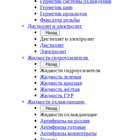
Герметик системы охлаждения
Герметик шин
Герметик прокладок
Фиксатор резьбы
Дистиллят и электролит
Назад
Дистиллят и электролит
Дистиллят
Электролит
Жидкости гидроусилителя
Назад
Жидкости гидроусилителя
Жидкость зеленая
Жидкость красная
Жидкость жёлтая
Жидкость ГУР
Жидкости охлаждающие
Назад
Жидкости охлаждающие
Антифризы на розлив
Антифризы готовые
Антифризы концентраты
Тосолы