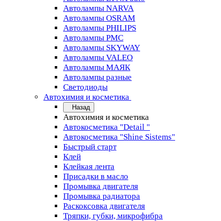
Автолампы NARVA
Автолампы OSRAM
Автолампы PHILIPS
Автолампы PMC
Автолампы SKYWAY
Автолампы VALEO
Автолампы МАЯК
Автолампы разные
Светодиоды
Автохимия и косметика
Назад
Автохимия и косметика
Автокосметика "Detail "
Автокосметика "Shine Sistems"
Быстрый старт
Клей
Клейкая лента
Присадки в масло
Промывка двигателя
Промывка радиатора
Раскоксовка двигателя
Тряпки, губки, микрофибра