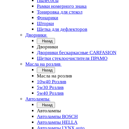
Пылесосы
Рамки номерного знака
Тонировка для стекол
Фонарики
Шторки
Щетка для дефлекторов
Дворники
Назад
Дворники
Дворники бескаркасные CARFASION
Щетки стеклоочистителя ПРАМО
Масла на розлив
Назад
Масла на розлив
10w40 Розлив
5w30 Розлив
5w40 Розлив
Автолампы
Назад
Автолампы
Автолампы BOSCH
Автолампы HELLA
Автолампы LYNX auto