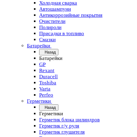
Холодная сварка
Автошампуни
Антикоррозийные покрытия
Очистители
Полироли
Присадки в топливо
Смазки
Батарейки
Назад
Батарейки
GP
Rexant
Duracell
Toshiba
Varta
Perfeo
Герметики
Назад
Герметики
Герметик блока цилиндров
Герметик г/у руля
Герметик глушителя