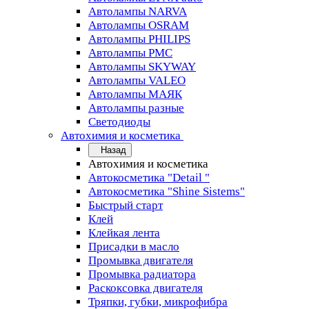
Автолампы NARVA
Автолампы OSRAM
Автолампы PHILIPS
Автолампы PMC
Автолампы SKYWAY
Автолампы VALEO
Автолампы МАЯК
Автолампы разные
Светодиоды
Автохимия и косметика
Назад
Автохимия и косметика
Автокосметика "Detail "
Автокосметика "Shine Sistems"
Быстрый старт
Клей
Клейкая лента
Присадки в масло
Промывка двигателя
Промывка радиатора
Раскоксовка двигателя
Тряпки, губки, микрофибра