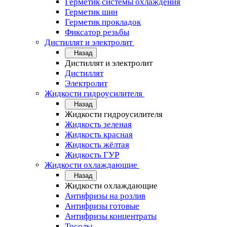
Герметик системы охлаждения
Герметик шин
Герметик прокладок
Фиксатор резьбы
Дистиллят и электролит
Назад
Дистиллят и электролит
Дистиллят
Электролит
Жидкости гидроусилителя
Назад
Жидкости гидроусилителя
Жидкость зеленая
Жидкость красная
Жидкость жёлтая
Жидкость ГУР
Жидкости охлаждающие
Назад
Жидкости охлаждающие
Антифризы на розлив
Антифризы готовые
Антифризы концентраты
Тосолы