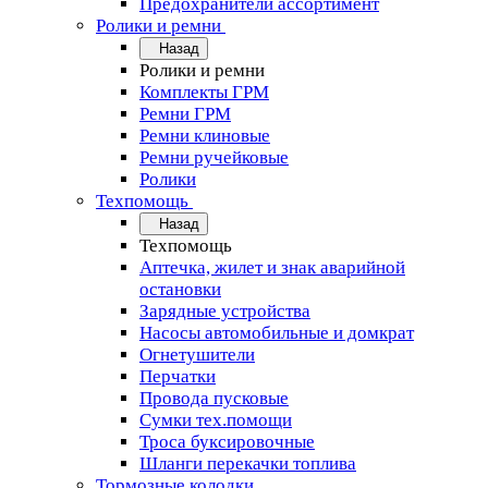
Предохранители ассортимент
Ролики и ремни
Назад
Ролики и ремни
Комплекты ГРМ
Ремни ГРМ
Ремни клиновые
Ремни ручейковые
Ролики
Техпомощь
Назад
Техпомощь
Аптечка, жилет и знак аварийной
остановки
Зарядные устройства
Насосы автомобильные и домкрат
Огнетушители
Перчатки
Провода пусковые
Сумки тех.помощи
Троса буксировочные
Шланги перекачки топлива
Тормозные колодки