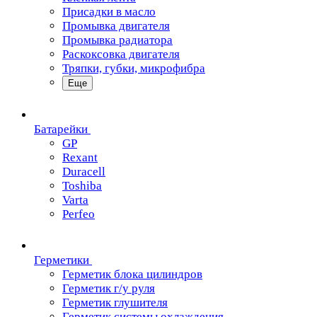
Присадки в масло
Промывка двигателя
Промывка радиатора
Раскоксовка двигателя
Тряпки, губки, микрофибра
Еще
Батарейки
GP
Rexant
Duracell
Toshiba
Varta
Perfeo
Герметики
Герметик блока цилиндров
Герметик г/у руля
Герметик глушителя
Герметик системы охлаждения