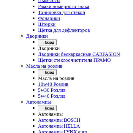
Пылесосы
Рамки номерного знака
Тонировка для стекол
Фонарики
Шторки
Щетка для дефлекторов
Дворники
Назад
Дворники
Дворники бескаркасные CARFASION
Щетки стеклоочистителя ПРАМО
Масла на розлив
Назад
Масла на розлив
10w40 Розлив
5w30 Розлив
5w40 Розлив
Автолампы
Назад
Автолампы
Автолампы BOSCH
Автолампы HELLA
Автолампы LYNX auto