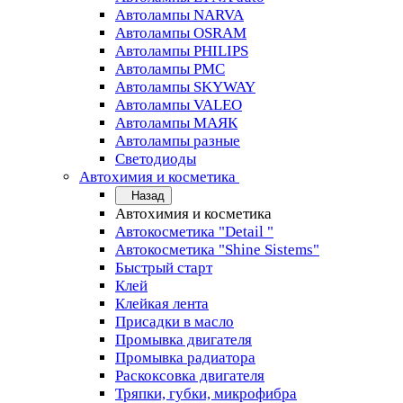
Автолампы NARVA
Автолампы OSRAM
Автолампы PHILIPS
Автолампы PMC
Автолампы SKYWAY
Автолампы VALEO
Автолампы МАЯК
Автолампы разные
Светодиоды
Автохимия и косметика
Назад
Автохимия и косметика
Автокосметика "Detail "
Автокосметика "Shine Sistems"
Быстрый старт
Клей
Клейкая лента
Присадки в масло
Промывка двигателя
Промывка радиатора
Раскоксовка двигателя
Тряпки, губки, микрофибра