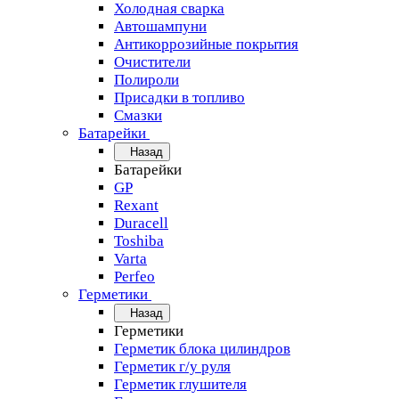
Холодная сварка
Автошампуни
Антикоррозийные покрытия
Очистители
Полироли
Присадки в топливо
Смазки
Батарейки
Назад
Батарейки
GP
Rexant
Duracell
Toshiba
Varta
Perfeo
Герметики
Назад
Герметики
Герметик блока цилиндров
Герметик г/у руля
Герметик глушителя