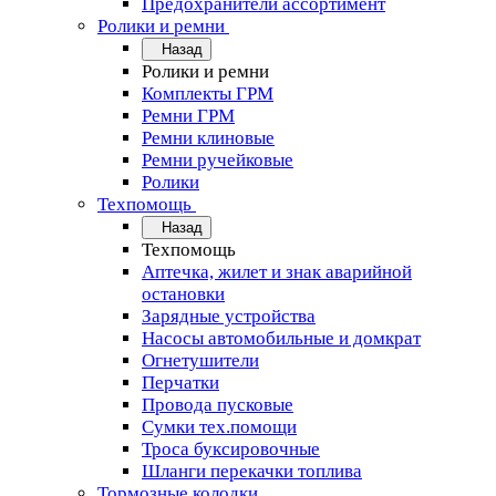
Предохранители ассортимент
Ролики и ремни
Назад
Ролики и ремни
Комплекты ГРМ
Ремни ГРМ
Ремни клиновые
Ремни ручейковые
Ролики
Техпомощь
Назад
Техпомощь
Аптечка, жилет и знак аварийной
остановки
Зарядные устройства
Насосы автомобильные и домкрат
Огнетушители
Перчатки
Провода пусковые
Сумки тех.помощи
Троса буксировочные
Шланги перекачки топлива
Тормозные колодки