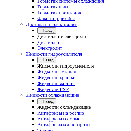
Герметик системы охлаждения
Герметик шин
Герметик прокладок
Фиксатор резьбы
Дистиллят и электролит
Назад
Дистиллят и электролит
Дистиллят
Электролит
Жидкости гидроусилителя
Назад
Жидкости гидроусилителя
Жидкость зеленая
Жидкость красная
Жидкость жёлтая
Жидкость ГУР
Жидкости охлаждающие
Назад
Жидкости охлаждающие
Антифризы на розлив
Антифризы готовые
Антифризы концентраты
Тосолы