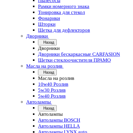
Пылесосы
Рамки номерного знака
Тонировка для стекол
Фонарики
Шторки
Щетка для дефлекторов
Дворники
Назад
Дворники
Дворники бескаркасные CARFASION
Щетки стеклоочистителя ПРАМО
Масла на розлив
Назад
Масла на розлив
10w40 Розлив
5w30 Розлив
5w40 Розлив
Автолампы
Назад
Автолампы
Автолампы BOSCH
Автолампы HELLA
Автолампы LYNX auto