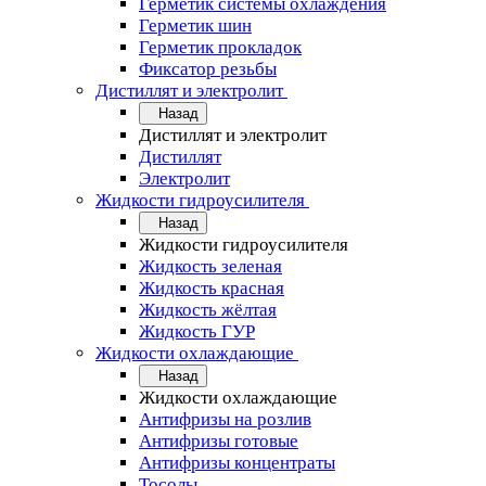
Герметик системы охлаждения
Герметик шин
Герметик прокладок
Фиксатор резьбы
Дистиллят и электролит
Назад
Дистиллят и электролит
Дистиллят
Электролит
Жидкости гидроусилителя
Назад
Жидкости гидроусилителя
Жидкость зеленая
Жидкость красная
Жидкость жёлтая
Жидкость ГУР
Жидкости охлаждающие
Назад
Жидкости охлаждающие
Антифризы на розлив
Антифризы готовые
Антифризы концентраты
Тосолы