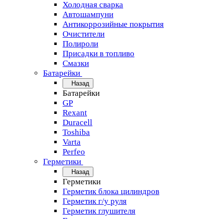
Холодная сварка
Автошампуни
Антикоррозийные покрытия
Очистители
Полироли
Присадки в топливо
Смазки
Батарейки
Назад
Батарейки
GP
Rexant
Duracell
Toshiba
Varta
Perfeo
Герметики
Назад
Герметики
Герметик блока цилиндров
Герметик г/у руля
Герметик глушителя