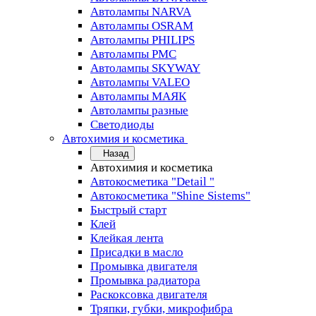
Автолампы NARVA
Автолампы OSRAM
Автолампы PHILIPS
Автолампы PMC
Автолампы SKYWAY
Автолампы VALEO
Автолампы МАЯК
Автолампы разные
Светодиоды
Автохимия и косметика
Назад
Автохимия и косметика
Автокосметика "Detail "
Автокосметика "Shine Sistems"
Быстрый старт
Клей
Клейкая лента
Присадки в масло
Промывка двигателя
Промывка радиатора
Раскоксовка двигателя
Тряпки, губки, микрофибра