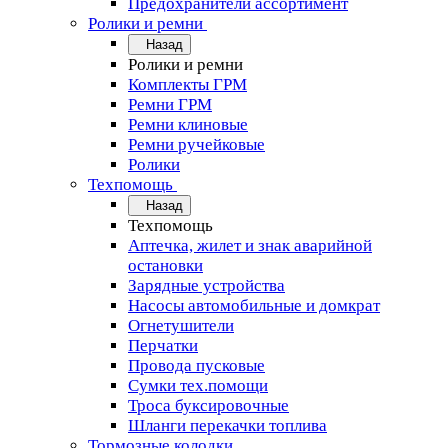
Предохранители ассортимент
Ролики и ремни
Назад
Ролики и ремни
Комплекты ГРМ
Ремни ГРМ
Ремни клиновые
Ремни ручейковые
Ролики
Техпомощь
Назад
Техпомощь
Аптечка, жилет и знак аварийной
остановки
Зарядные устройства
Насосы автомобильные и домкрат
Огнетушители
Перчатки
Провода пусковые
Сумки тех.помощи
Троса буксировочные
Шланги перекачки топлива
Тормозные колодки