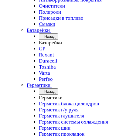
Очистители
Полироли
Присадки в топливо
Смазки
Батарейки
Назад
Батарейки
GP
Rexant
Duracell
Toshiba
Varta
Perfeo
Герметики
Назад
Герметики
Герметик блока цилиндров
Герметик г/у руля
Герметик глушителя
Герметик системы охлаждения
Герметик шин
Герметик прокладок