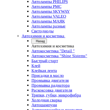
Автолампы PHILIPS
Автолампы PMC
Автолампы SKYWAY
Автолампы VALEO
Автолампы МАЯК
Автолампы разные
Светодиоды
Автохимия и косметика
Назад
Автохимия и косметика
Автокосметика "Detail "
Автокосметика "Shine Sistems"
Быстрый старт
Клей
Клейкая лента
Присадки в масло
Промывка двигателя
Промывка радиатора
Раскоксовка двигателя
Тряпки, губки, микрофибра
Холодная сварка
Автошампуни
Антикоррозийные покрытия