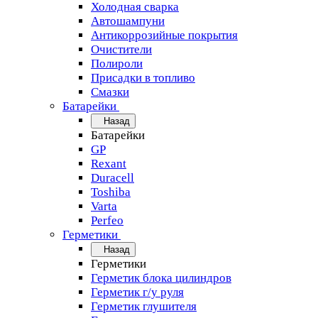
Холодная сварка
Автошампуни
Антикоррозийные покрытия
Очистители
Полироли
Присадки в топливо
Смазки
Батарейки
Назад
Батарейки
GP
Rexant
Duracell
Toshiba
Varta
Perfeo
Герметики
Назад
Герметики
Герметик блока цилиндров
Герметик г/у руля
Герметик глушителя