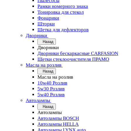
Пылесосы
Рамки номерного знака
Тонировка для стекол
Фонарики
Шторки
Щетка для дефлекторов
Дворники
Назад
Дворники
Дворники бескаркасные CARFASION
Щетки стеклоочистителя ПРАМО
Масла на розлив
Назад
Масла на розлив
10w40 Розлив
5w30 Розлив
5w40 Розлив
Автолампы
Назад
Автолампы
Автолампы BOSCH
Автолампы HELLA
Автолампы LYNX auto