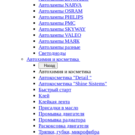
Автолампы NARVA
Автолампы OSRAM
Автолампы PHILIPS
Автолампы PMC
Автолампы SKYWAY
Автолампы VALEO
Автолампы МАЯК
Автолампы разные
Светодиоды
Автохимия и косметика
Назад
Автохимия и косметика
Автокосметика "Detail "
Автокосметика "Shine Sistems"
Быстрый старт
Клей
Клейкая лента
Присадки в масло
Промывка двигателя
Промывка радиатора
Раскоксовка двигателя
Тряпки, губки, микрофибра