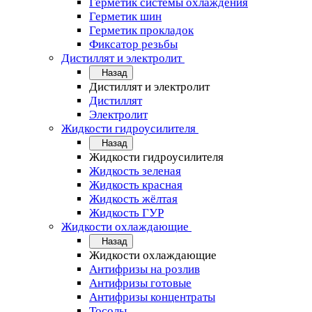
Герметик системы охлаждения
Герметик шин
Герметик прокладок
Фиксатор резьбы
Дистиллят и электролит
Назад
Дистиллят и электролит
Дистиллят
Электролит
Жидкости гидроусилителя
Назад
Жидкости гидроусилителя
Жидкость зеленая
Жидкость красная
Жидкость жёлтая
Жидкость ГУР
Жидкости охлаждающие
Назад
Жидкости охлаждающие
Антифризы на розлив
Антифризы готовые
Антифризы концентраты
Тосолы