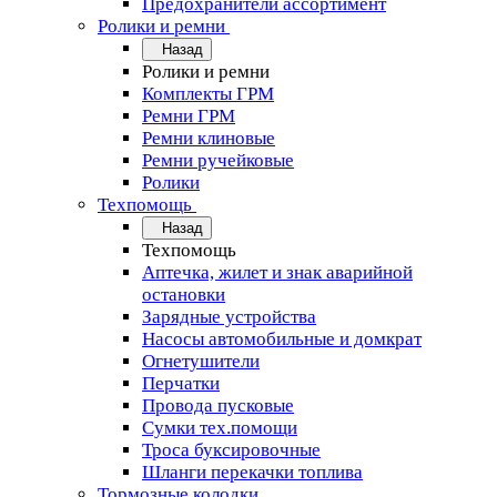
Предохранители ассортимент
Ролики и ремни
Назад
Ролики и ремни
Комплекты ГРМ
Ремни ГРМ
Ремни клиновые
Ремни ручейковые
Ролики
Техпомощь
Назад
Техпомощь
Аптечка, жилет и знак аварийной
остановки
Зарядные устройства
Насосы автомобильные и домкрат
Огнетушители
Перчатки
Провода пусковые
Сумки тех.помощи
Троса буксировочные
Шланги перекачки топлива
Тормозные колодки