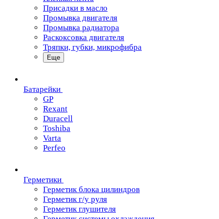
Присадки в масло
Промывка двигателя
Промывка радиатора
Раскоксовка двигателя
Тряпки, губки, микрофибра
Еще
Батарейки
GP
Rexant
Duracell
Toshiba
Varta
Perfeo
Герметики
Герметик блока цилиндров
Герметик г/у руля
Герметик глушителя
Герметик системы охлаждения