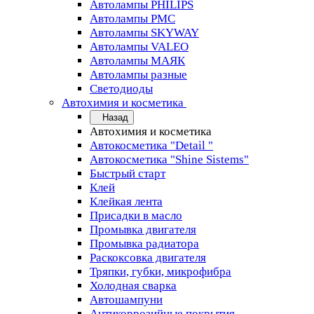
Автолампы PHILIPS
Автолампы PMC
Автолампы SKYWAY
Автолампы VALEO
Автолампы МАЯК
Автолампы разные
Светодиоды
Автохимия и косметика
Назад
Автохимия и косметика
Автокосметика "Detail "
Автокосметика "Shine Sistems"
Быстрый старт
Клей
Клейкая лента
Присадки в масло
Промывка двигателя
Промывка радиатора
Раскоксовка двигателя
Тряпки, губки, микрофибра
Холодная сварка
Автошампуни
Антикоррозийные покрытия