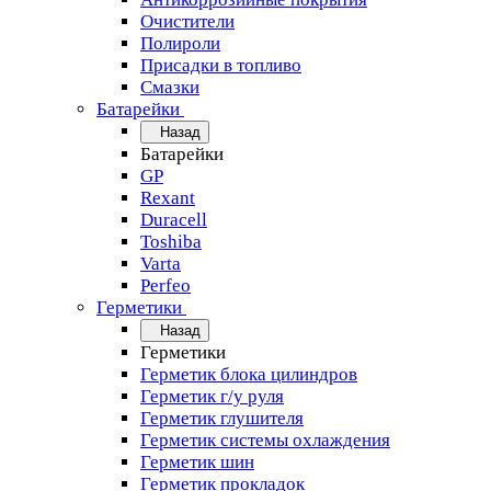
Очистители
Полироли
Присадки в топливо
Смазки
Батарейки
Назад
Батарейки
GP
Rexant
Duracell
Toshiba
Varta
Perfeo
Герметики
Назад
Герметики
Герметик блока цилиндров
Герметик г/у руля
Герметик глушителя
Герметик системы охлаждения
Герметик шин
Герметик прокладок