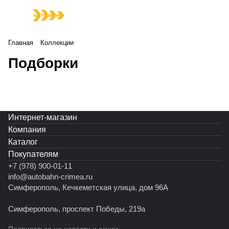
Главная
Коллекции
Инструменты, необходимые в любой
Подборки
Масло Ravenol — лидер на рынке
Лучшая химия для авто
ситуации
Интернет-магазин
Компания
Каталог
Покупателям
+7 (978) 900-01-11
info@autobahn-crimea.ru
Симферополь, Кечкеметская улица, дом 96А
Симферополь, проспект Победы, 219а