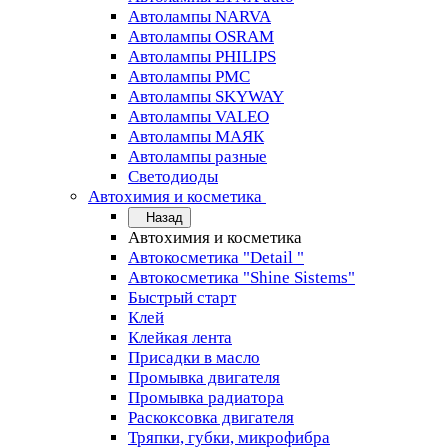
Автолампы NARVA
Автолампы OSRAM
Автолампы PHILIPS
Автолампы PMC
Автолампы SKYWAY
Автолампы VALEO
Автолампы МАЯК
Автолампы разные
Светодиоды
Автохимия и косметика
Назад
Автохимия и косметика
Автокосметика "Detail "
Автокосметика "Shine Sistems"
Быстрый старт
Клей
Клейкая лента
Присадки в масло
Промывка двигателя
Промывка радиатора
Раскоксовка двигателя
Тряпки, губки, микрофибра