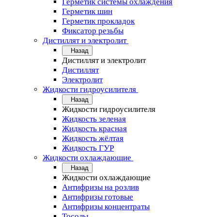
Герметик системы охлаждения
Герметик шин
Герметик прокладок
Фиксатор резьбы
Дистиллят и электролит
Назад
Дистиллят и электролит
Дистиллят
Электролит
Жидкости гидроусилителя
Назад
Жидкости гидроусилителя
Жидкость зеленая
Жидкость красная
Жидкость жёлтая
Жидкость ГУР
Жидкости охлаждающие
Назад
Жидкости охлаждающие
Антифризы на розлив
Антифризы готовые
Антифризы концентраты
Тосолы