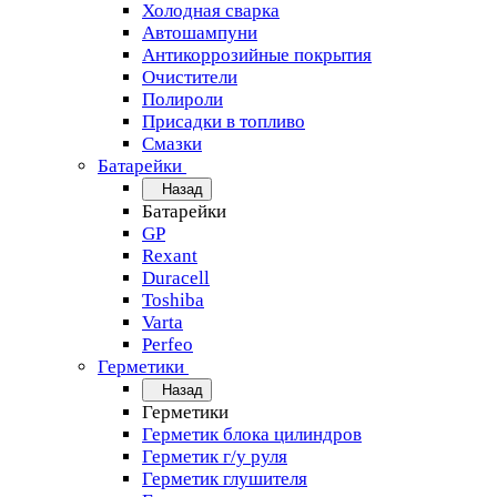
Холодная сварка
Автошампуни
Антикоррозийные покрытия
Очистители
Полироли
Присадки в топливо
Смазки
Батарейки
Назад
Батарейки
GP
Rexant
Duracell
Toshiba
Varta
Perfeo
Герметики
Назад
Герметики
Герметик блока цилиндров
Герметик г/у руля
Герметик глушителя