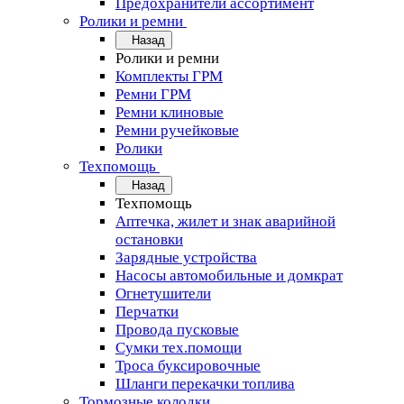
Предохранители ассортимент
Ролики и ремни
Назад
Ролики и ремни
Комплекты ГРМ
Ремни ГРМ
Ремни клиновые
Ремни ручейковые
Ролики
Техпомощь
Назад
Техпомощь
Аптечка, жилет и знак аварийной
остановки
Зарядные устройства
Насосы автомобильные и домкрат
Огнетушители
Перчатки
Провода пусковые
Сумки тех.помощи
Троса буксировочные
Шланги перекачки топлива
Тормозные колодки