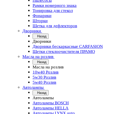
Пылесосы
Рамки номерного знака
Тонировка для стекол
Фонарики
Шторки
Щетка для дефлекторов
Дворники
Назад
Дворники
Дворники бескаркасные CARFASION
Щетки стеклоочистителя ПРАМО
Масла на розлив
Назад
Масла на розлив
10w40 Розлив
5w30 Розлив
5w40 Розлив
Автолампы
Назад
Автолампы
Автолампы BOSCH
Автолампы HELLA
Автолампы LYNX auto