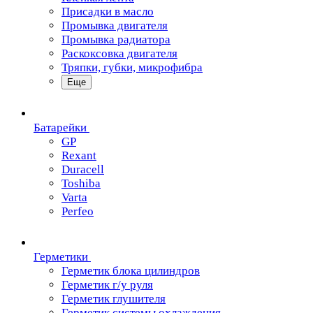
Присадки в масло
Промывка двигателя
Промывка радиатора
Раскоксовка двигателя
Тряпки, губки, микрофибра
Еще
Батарейки
GP
Rexant
Duracell
Toshiba
Varta
Perfeo
Герметики
Герметик блока цилиндров
Герметик г/у руля
Герметик глушителя
Герметик системы охлаждения