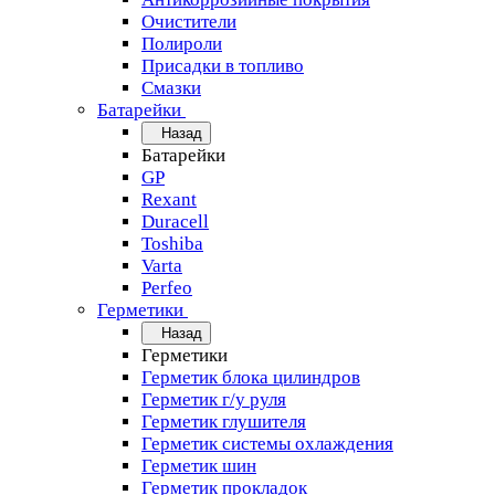
Очистители
Полироли
Присадки в топливо
Смазки
Батарейки
Назад
Батарейки
GP
Rexant
Duracell
Toshiba
Varta
Perfeo
Герметики
Назад
Герметики
Герметик блока цилиндров
Герметик г/у руля
Герметик глушителя
Герметик системы охлаждения
Герметик шин
Герметик прокладок