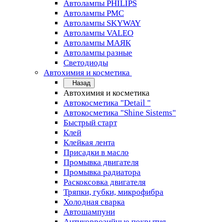
Автолампы PHILIPS
Автолампы PMC
Автолампы SKYWAY
Автолампы VALEO
Автолампы МАЯК
Автолампы разные
Светодиоды
Автохимия и косметика
Назад
Автохимия и косметика
Автокосметика "Detail "
Автокосметика "Shine Sistems"
Быстрый старт
Клей
Клейкая лента
Присадки в масло
Промывка двигателя
Промывка радиатора
Раскоксовка двигателя
Тряпки, губки, микрофибра
Холодная сварка
Автошампуни
Антикоррозийные покрытия