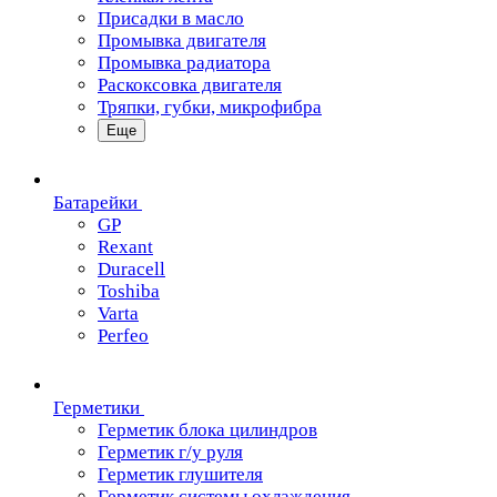
Присадки в масло
Промывка двигателя
Промывка радиатора
Раскоксовка двигателя
Тряпки, губки, микрофибра
Еще
Батарейки
GP
Rexant
Duracell
Toshiba
Varta
Perfeo
Герметики
Герметик блока цилиндров
Герметик г/у руля
Герметик глушителя
Герметик системы охлаждения