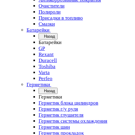
Очистители
Полироли
Присадки в топливо
Смазки
Батарейки
Назад
Батарейки
GP
Rexant
Duracell
Toshiba
Varta
Perfeo
Герметики
Назад
Герметики
Герметик блока цилиндров
Герметик г/у руля
Герметик глушителя
Герметик системы охлаждения
Герметик шин
Герметик прокладок