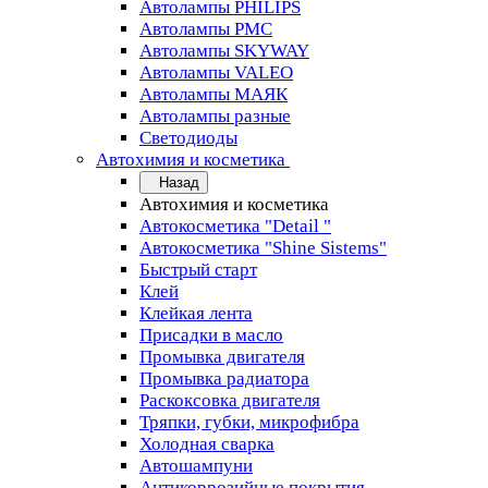
Автолампы PHILIPS
Автолампы PMC
Автолампы SKYWAY
Автолампы VALEO
Автолампы МАЯК
Автолампы разные
Светодиоды
Автохимия и косметика
Назад
Автохимия и косметика
Автокосметика "Detail "
Автокосметика "Shine Sistems"
Быстрый старт
Клей
Клейкая лента
Присадки в масло
Промывка двигателя
Промывка радиатора
Раскоксовка двигателя
Тряпки, губки, микрофибра
Холодная сварка
Автошампуни
Антикоррозийные покрытия