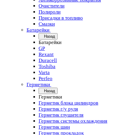
Очистители
Полироли
Присадки в топливо
Смазки
Батарейки
Назад
Батарейки
GP
Rexant
Duracell
Toshiba
Varta
Perfeo
Герметики
Назад
Герметики
Герметик блока цилиндров
Герметик г/у руля
Герметик глушителя
Герметик системы охлаждения
Герметик шин
Герметик прокладок