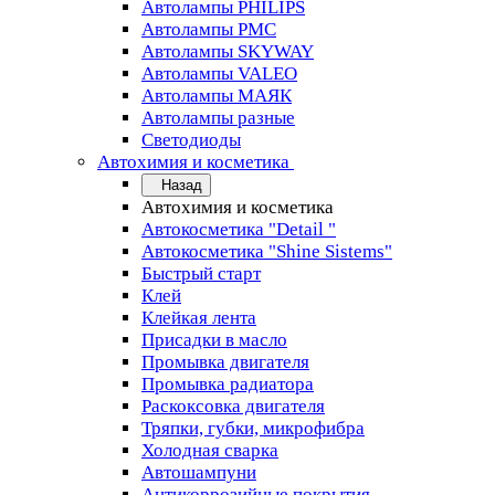
Автолампы PHILIPS
Автолампы PMC
Автолампы SKYWAY
Автолампы VALEO
Автолампы МАЯК
Автолампы разные
Светодиоды
Автохимия и косметика
Назад
Автохимия и косметика
Автокосметика "Detail "
Автокосметика "Shine Sistems"
Быстрый старт
Клей
Клейкая лента
Присадки в масло
Промывка двигателя
Промывка радиатора
Раскоксовка двигателя
Тряпки, губки, микрофибра
Холодная сварка
Автошампуни
Антикоррозийные покрытия