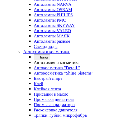
Автолампы NARVA
Автолампы OSRAM
Автолампы PHILIPS
Автолампы PMC
Автолампы SKYWAY
Автолампы VALEO
Автолампы МАЯК
Автолампы разные
Светодиоды
Автохимия и косметика
Назад
Автохимия и косметика
Автокосметика "Detail "
Автокосметика "Shine Sistems"
Быстрый старт
Клей
Клейкая лента
Присадки в масло
Промывка двигателя
Промывка радиатора
Раскоксовка двигателя
Тряпки, губки, микрофибра