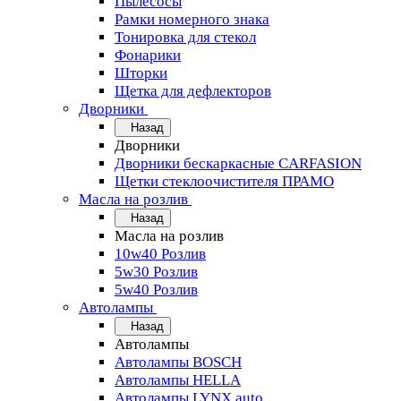
Пылесосы
Рамки номерного знака
Тонировка для стекол
Фонарики
Шторки
Щетка для дефлекторов
Дворники
Назад
Дворники
Дворники бескаркасные CARFASION
Щетки стеклоочистителя ПРАМО
Масла на розлив
Назад
Масла на розлив
10w40 Розлив
5w30 Розлив
5w40 Розлив
Автолампы
Назад
Автолампы
Автолампы BOSCH
Автолампы HELLA
Автолампы LYNX auto