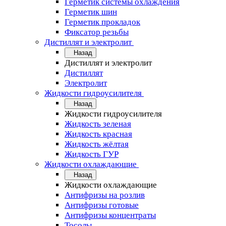
Герметик системы охлаждения
Герметик шин
Герметик прокладок
Фиксатор резьбы
Дистиллят и электролит
Назад
Дистиллят и электролит
Дистиллят
Электролит
Жидкости гидроусилителя
Назад
Жидкости гидроусилителя
Жидкость зеленая
Жидкость красная
Жидкость жёлтая
Жидкость ГУР
Жидкости охлаждающие
Назад
Жидкости охлаждающие
Антифризы на розлив
Антифризы готовые
Антифризы концентраты
Тосолы