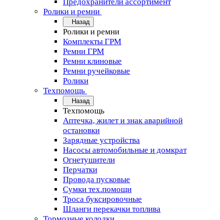
Предохранители ассортимент
Ролики и ремни
Назад
Ролики и ремни
Комплекты ГРМ
Ремни ГРМ
Ремни клиновые
Ремни ручейковые
Ролики
Техпомощь
Назад
Техпомощь
Аптечка, жилет и знак аварийной
остановки
Зарядные устройства
Насосы автомобильные и домкрат
Огнетушители
Перчатки
Провода пусковые
Сумки тех.помощи
Троса буксировочные
Шланги перекачки топлива
Тормозные колодки