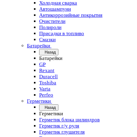
Холодная сварка
Автошампуни
Антикоррозийные покрытия
Очистители
Полироли
Присадки в топливо
Смазки
Батарейки
Назад
Батарейки
GP
Rexant
Duracell
Toshiba
Varta
Perfeo
Герметики
Назад
Герметики
Герметик блока цилиндров
Герметик г/у руля
Герметик глушителя