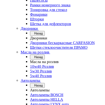
Пылесосы
Рамки номерного знака
Тонировка для стекол
Фонарики
Шторки
Щетка для дефлекторов
Дворники
Назад
Дворники
Дворники бескаркасные CARFASION
Щетки стеклоочистителя ПРАМО
Масла на розлив
Назад
Масла на розлив
10w40 Розлив
5w30 Розлив
5w40 Розлив
Автолампы
Назад
Автолампы
Автолампы BOSCH
Автолампы HELLA
Автолампы LYNX auto