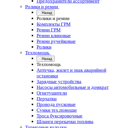
Предохранители ассортимент
Ролики и ремни
Назад
Ролики и ремни
Комплекты ГРМ
Ремни ГРМ
Ремни клиновые
Ремни ручейковые
Ролики
Техпомощь
Назад
Техпомощь
Аптечка, жилет и знак аварийной
остановки
Зарядные устройства
Насосы автомобильные и домкрат
Огнетушители
Перчатки
Провода пусковые
Сумки тех.помощи
Троса буксировочные
Шланги перекачки топлива
Тормозные колодки