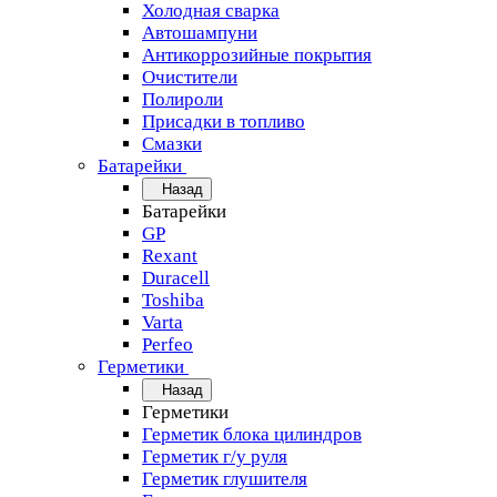
Холодная сварка
Автошампуни
Антикоррозийные покрытия
Очистители
Полироли
Присадки в топливо
Смазки
Батарейки
Назад
Батарейки
GP
Rexant
Duracell
Toshiba
Varta
Perfeo
Герметики
Назад
Герметики
Герметик блока цилиндров
Герметик г/у руля
Герметик глушителя