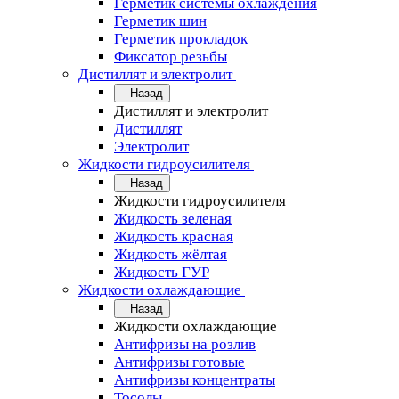
Герметик системы охлаждения
Герметик шин
Герметик прокладок
Фиксатор резьбы
Дистиллят и электролит
Назад
Дистиллят и электролит
Дистиллят
Электролит
Жидкости гидроусилителя
Назад
Жидкости гидроусилителя
Жидкость зеленая
Жидкость красная
Жидкость жёлтая
Жидкость ГУР
Жидкости охлаждающие
Назад
Жидкости охлаждающие
Антифризы на розлив
Антифризы готовые
Антифризы концентраты
Тосолы