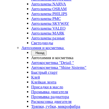
Автолампы NARVA
Автолампы OSRAM
Автолампы PHILIPS
Автолампы PMC
Автолампы SKYWAY
Автолампы VALEO
Автолампы МАЯК
Автолампы разные
Светодиоды
Автохимия и косметика
Назад
Автохимия и косметика
Автокосметика "Detail "
Автокосметика "Shine Sistems"
Быстрый старт
Клей
Клейкая лента
Присадки в масло
Промывка двигателя
Промывка радиатора
Раскоксовка двигателя
Тряпки, губки, микрофибра