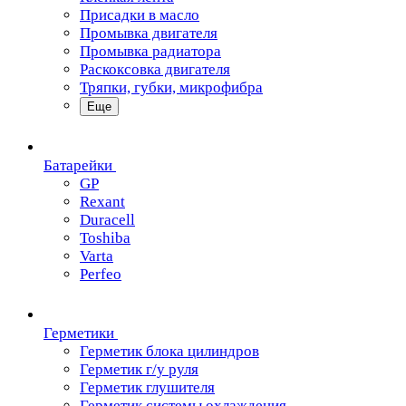
Присадки в масло
Промывка двигателя
Промывка радиатора
Раскоксовка двигателя
Тряпки, губки, микрофибра
Еще
Батарейки
GP
Rexant
Duracell
Toshiba
Varta
Perfeo
Герметики
Герметик блока цилиндров
Герметик г/у руля
Герметик глушителя
Герметик системы охлаждения