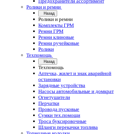
Предохранители ассортимент
Ролики и ремни
Назад
Ролики и ремни
Комплекты ГРМ
Ремни ГРМ
Ремни клиновые
Ремни ручейковые
Ролики
Техпомощь
Назад
Техпомощь
Аптечка, жилет и знак аварийной
остановки
Зарядные устройства
Насосы автомобильные и домкрат
Огнетушители
Перчатки
Провода пусковые
Сумки тех.помощи
Троса буксировочные
Шланги перекачки топлива
Тормозные колодки