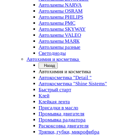
Автолампы NARVA
Автолампы OSRAM
Автолампы PHILIPS
Автолампы PMC
Автолампы SKYWAY
Автолампы VALEO
Автолампы МАЯК
Автолампы разные
Светодиоды
Автохимия и косметика
Назад
Автохимия и косметика
Автокосметика "Detail "
Автокосметика "Shine Sistems"
Быстрый старт
Клей
Клейкая лента
Присадки в масло
Промывка двигателя
Промывка радиатора
Раскоксовка двигателя
Тряпки, губки, микрофибра