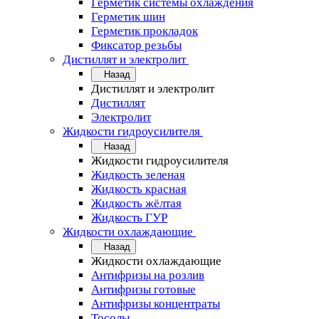
Герметик системы охлаждения
Герметик шин
Герметик прокладок
Фиксатор резьбы
Дистиллят и электролит
Назад
Дистиллят и электролит
Дистиллят
Электролит
Жидкости гидроусилителя
Назад
Жидкости гидроусилителя
Жидкость зеленая
Жидкость красная
Жидкость жёлтая
Жидкость ГУР
Жидкости охлаждающие
Назад
Жидкости охлаждающие
Антифризы на розлив
Антифризы готовые
Антифризы концентраты
Тосолы