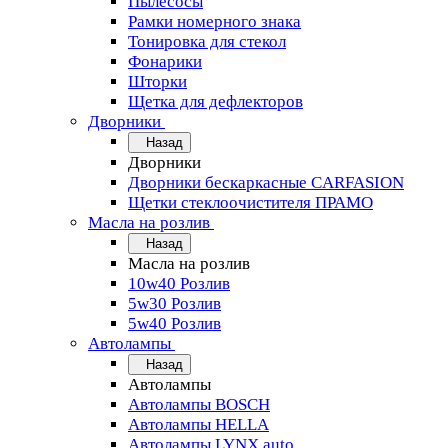
Пылесосы
Рамки номерного знака
Тонировка для стекол
Фонарики
Шторки
Щетка для дефлекторов
Дворники
Назад
Дворники
Дворники бескаркасные CARFASION
Щетки стеклоочистителя ПРАМО
Масла на розлив
Назад
Масла на розлив
10w40 Розлив
5w30 Розлив
5w40 Розлив
Автолампы
Назад
Автолампы
Автолампы BOSCH
Автолампы HELLA
Автолампы LYNX auto