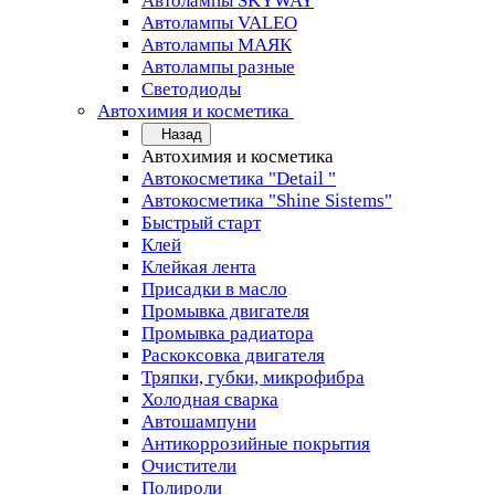
Автолампы SKYWAY
Автолампы VALEO
Автолампы МАЯК
Автолампы разные
Светодиоды
Автохимия и косметика
Назад
Автохимия и косметика
Автокосметика "Detail "
Автокосметика "Shine Sistems"
Быстрый старт
Клей
Клейкая лента
Присадки в масло
Промывка двигателя
Промывка радиатора
Раскоксовка двигателя
Тряпки, губки, микрофибра
Холодная сварка
Автошампуни
Антикоррозийные покрытия
Очистители
Полироли