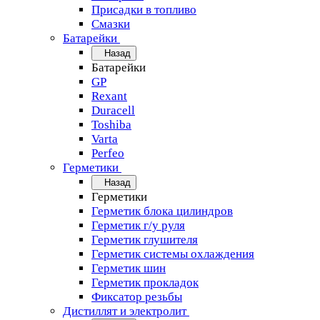
Присадки в топливо
Смазки
Батарейки
Назад
Батарейки
GP
Rexant
Duracell
Toshiba
Varta
Perfeo
Герметики
Назад
Герметики
Герметик блока цилиндров
Герметик г/у руля
Герметик глушителя
Герметик системы охлаждения
Герметик шин
Герметик прокладок
Фиксатор резьбы
Дистиллят и электролит