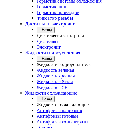
Герметик системы охлаждения
Герметик шин
Герметик прокладок
Фиксатор резьбы
Дистиллят и электролит
Назад
Дистиллят и электролит
Дистиллят
Электролит
Жидкости гидроусилителя
Назад
Жидкости гидроусилителя
Жидкость зеленая
Жидкость красная
Жидкость жёлтая
Жидкость ГУР
Жидкости охлаждающие
Назад
Жидкости охлаждающие
Антифризы на розлив
Антифризы готовые
Антифризы концентраты
Тосолы