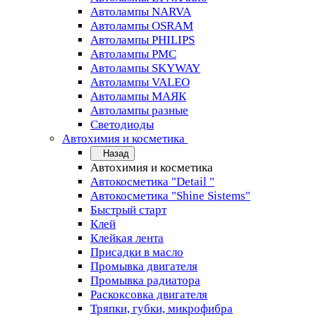
Автолампы NARVA
Автолампы OSRAM
Автолампы PHILIPS
Автолампы PMC
Автолампы SKYWAY
Автолампы VALEO
Автолампы МАЯК
Автолампы разные
Светодиоды
Автохимия и косметика
Назад
Автохимия и косметика
Автокосметика "Detail "
Автокосметика "Shine Sistems"
Быстрый старт
Клей
Клейкая лента
Присадки в масло
Промывка двигателя
Промывка радиатора
Раскоксовка двигателя
Тряпки, губки, микрофибра