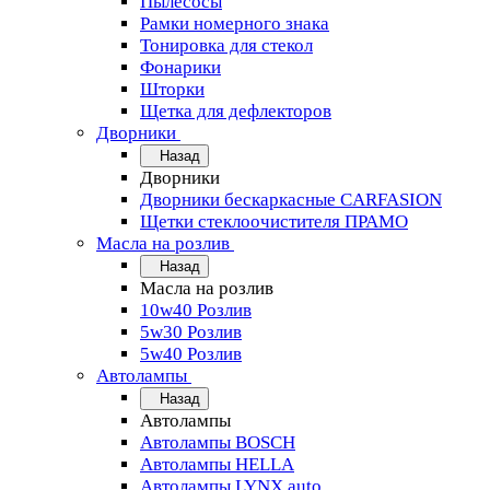
Пылесосы
Рамки номерного знака
Тонировка для стекол
Фонарики
Шторки
Щетка для дефлекторов
Дворники
Назад
Дворники
Дворники бескаркасные CARFASION
Щетки стеклоочистителя ПРАМО
Масла на розлив
Назад
Масла на розлив
10w40 Розлив
5w30 Розлив
5w40 Розлив
Автолампы
Назад
Автолампы
Автолампы BOSCH
Автолампы HELLA
Автолампы LYNX auto