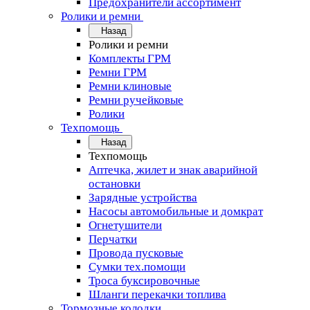
Предохранители ассортимент
Ролики и ремни
Назад
Ролики и ремни
Комплекты ГРМ
Ремни ГРМ
Ремни клиновые
Ремни ручейковые
Ролики
Техпомощь
Назад
Техпомощь
Аптечка, жилет и знак аварийной
остановки
Зарядные устройства
Насосы автомобильные и домкрат
Огнетушители
Перчатки
Провода пусковые
Сумки тех.помощи
Троса буксировочные
Шланги перекачки топлива
Тормозные колодки