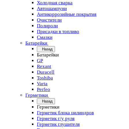
Холодная сварка
Автошампуни
Антикоррозийные покрытия
Очистители
Полироли
Присадки в топливо
Смазки
Батарейки
Назад
Батарейки
GP
Rexant
Duracell
Toshiba
Varta
Perfeo
Герметики
Назад
Герметики
Герметик блока цилиндров
Герметик г/у руля
Герметик глушителя