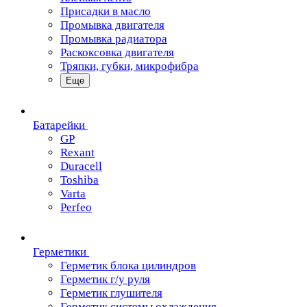
Присадки в масло
Промывка двигателя
Промывка радиатора
Раскоксовка двигателя
Тряпки, губки, микрофибра
Еще
Батарейки
GP
Rexant
Duracell
Toshiba
Varta
Perfeo
Герметики
Герметик блока цилиндров
Герметик г/у руля
Герметик глушителя
Герметик системы охлаждения